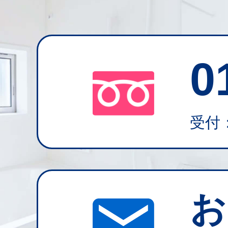
0
受付：
お