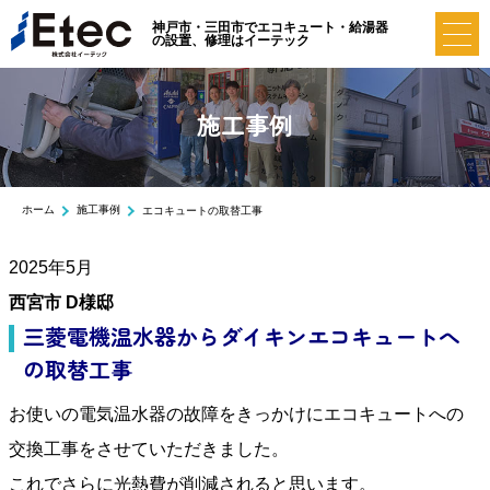
神戸市・三田市でエコキュート・給湯器
の設置、修理はイーテック
施工事例
ホーム
施工事例
エコキュートの取替工事
2025年5月
西宮市 D様邸
三菱電機温水器からダイキンエコキュートへ
の取替工事
お使いの電気温水器の故障をきっかけにエコキュートへの
交換工事をさせていただきました。
これでさらに光熱費が削減されると思います。