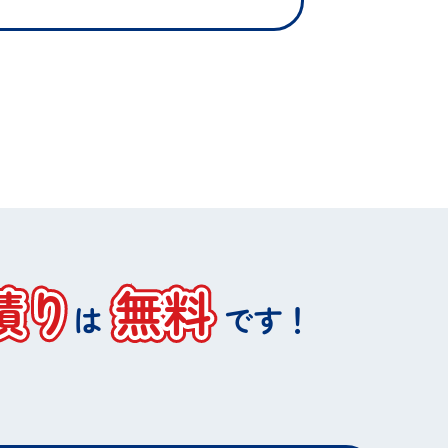
積り
無料
は
です！