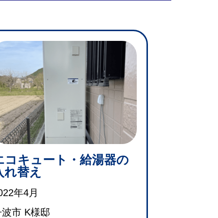
エコキュート・給湯器の
入れ替え
022年4月
丹波市 K様邸