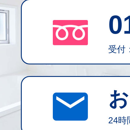
0
受付：
お
24