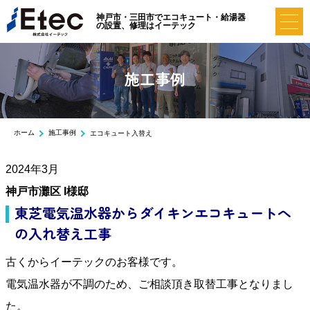
神戸市・三田市でエコキュート・給湯器
の設置、修理はイーテック
施工事例
ホーム
施工事例
エコキュート入替え
2024年3月
神戸市灘区 I様邸
東芝電気温水器からダイキンエコキュートへ
の入れ替え工事
古くからイーテックのお客様です。
電気温水器が不調のため、ご相談頂き取替工事となりまし
た。