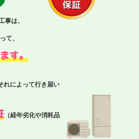
工事は、
って、
います。
それによって行き届い
証
（経年劣化や消耗品