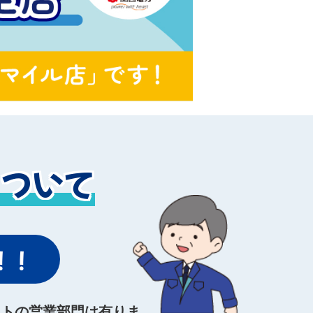
について
！！
ストの営業部門は有りま