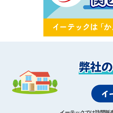
弊社の
イ
イーテックでは訪問販